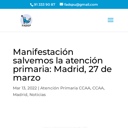
91 333 90 87
fadspu@gmail.com
Manifestación
salvemos la atención
primaria: Madrid, 27 de
marzo
Mar 13, 2022
|
Atención Primaria CCAA
,
CCAA
,
Madrid
,
Noticias