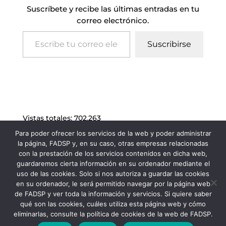
Suscríbete y recibe las últimas entradas en tu
correo electrónico.
Escribe tu correo electrónico…
Suscribirse
Vistas totales:
702.263
Para poder ofrecer los servicios de la web y poder administrar
la página, FADSP y, en su caso, otras empresas relacionadas
con la prestación de los servicios contenidos en dicha web,
guardaremos cierta información en su ordenador mediante el
uso de las cookies. Solo si nos autoriza a guardar las cookies
en su ordenador, le será permitido navegar por la página web
de FADSP y ver toda la información y servicios. Si quiere saber
qué son las cookies, cuáles utiliza esta página web y cómo
eliminarlas, consulte la política de cookies de la web de FADSP.
FADSP · 2023 |
Aviso legal
|
Política de