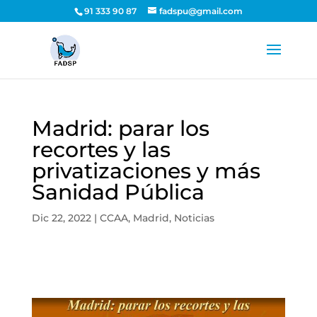
91 333 90 87
fadspu@gmail.com
Madrid: parar los
recortes y las
privatizaciones y más
Sanidad Pública
Dic 22, 2022
|
CCAA
,
Madrid
,
Noticias