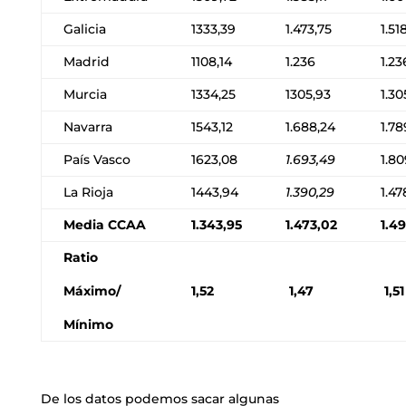
Galicia
1333,39
1.473,75
1.51
Madrid
1108,14
1.236
1.23
Murcia
1334,25
1305,93
1.30
Navarra
1543,12
1.688,24
1.78
País Vasco
1623,08
1.693,49
1.80
La Rioja
1443,94
1.390,29
1.47
Media CCAA
1.343,95
1.473,02
1.49
Ratio
Máximo/
1,52
1,47
1,51
Mínimo
De los datos podemos sacar algunas