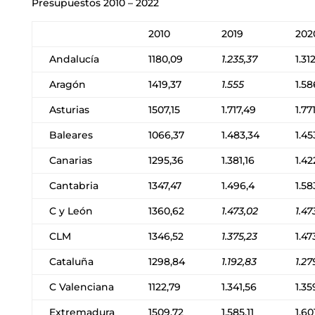
Presupuestos 2010 – 2022
2010
2019
202
Andalucía
1180,09
1.235,37
1.31
Aragón
1419,37
1.555
1.58
Asturias
1507,15
1.717,49
1.77
Baleares
1066,37
1.483,34
1.45
Canarias
1295,36
1.381,16
1.42
Cantabria
1347,47
1.496,4
1.58
C y León
1360,62
1.473,02
1.47
CLM
1346,52
1.375,23
1.47
Cataluña
1298,84
1.192,83
1.27
C Valenciana
1122,79
1.341,56
1.35
Extremadura
1509,72
1.585,11
1.60