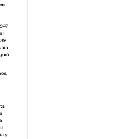
ico
n
 947
el
019
para
guió
mos,
sta
ta
la
al
ia y