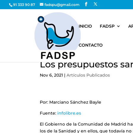
91 333 90 87
fadspu@gmail.com
INICIO
FADSP
A
CONTACTO
Los presupuestos san
Nov 6, 2021
|
Artículos Publicados
Por: Marciano Sánchez Bayle
Fuente:
infolibre.es
El Gobierno de la Comunidad de Madrid ha 
los de la Sanidad y en ellos, que todavía n