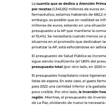
La
cuantía que se dedica a Atención Prima
por recetas
(1.345,552 millones de euros en
farmacéutico, estamos hablando de 682,2 mil
embargo, es posible que en realidad se inf
millones de euros, estando en una situació
presupuesto a la AP que mantiene la comun
el 10,4%). Se necesitaría cuando menos un
situarnos en el promedio que dedicaban la
privatizar la AP, está esforzándose en asfix
El presupuesto de Salud Pública se incre
sigue siendo insuficiente (el 1,80% del pre
presupuesto total
(por otro lado, en 2020 
El presupuesto hospitalario crece ligerame
listas de espera. En este caso, el gasto fa
para 2022 una cantidad inferior a la gastada 
poco creíble. Por otro lado,
la inversión ho
región
. Mientras, el presupuesto de inversi
de La Paz, olvidando de nuevo la necesaria