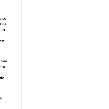
e se
1 de
 en
 en
demia
nte
 de
de