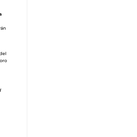
a
rán
del
ioro
d