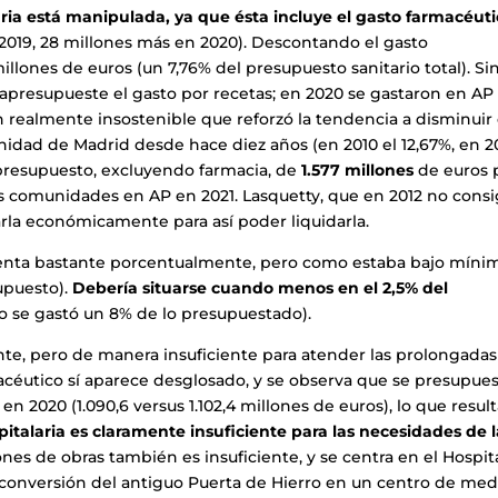
ria está manipulada, ya que ésta incluye el gasto farmacéut
 2019, 28 millones más en 2020). Descontando el gasto
lones de euros (un 7,76% del presupuesto sanitario total). Si
rapresupueste el gasto por recetas; en 2020 se gastaron en AP
n realmente insostenible que reforzó la tendencia a disminuir 
idad de Madrid desde hace diez años (en 2010 el 12,67%, en 2
 presupuesto, excluyendo farmacia, de
1.577 millones
de euros 
s comunidades en AP en 2021. Lasquetty, que en 2012 no consi
iarla económicamente para así poder liquidarla.
menta bastante porcentualmente, pero como estaba bajo míni
supuesto).
Debería situarse cuando menos en el 2,5% del
no se gastó un 8% de lo presupuestado).
nte, pero de manera insuficiente para atender las prolongadas
rmacéutico sí aparece desglosado, y se observa que se presupue
en 2020 (1.090,6 versus 1.102,4 millones de euros), lo que resul
spitalaria es claramente insuficiente para las necesidades de 
ones de obras también es insuficiente, y se centra en el Hospit
 conversión del antiguo Puerta de Hierro en un centro de med