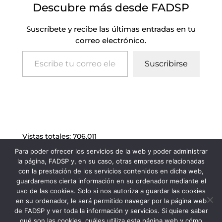
Descubre más desde FADSP
Suscríbete y recibe las últimas entradas en tu
correo electrónico.
Escribe tu correo electrónico…
Suscribirse
Vistas totales:
706.011
Para poder ofrecer los servicios de la web y poder administrar
la página, FADSP y, en su caso, otras empresas relacionadas
con la prestación de los servicios contenidos en dicha web,
guardaremos cierta información en su ordenador mediante el
uso de las cookies. Solo si nos autoriza a guardar las cookies
en su ordenador, le será permitido navegar por la página web
de FADSP y ver toda la información y servicios. Si quiere saber
qué son las cookies, cuáles utiliza esta página web y cómo