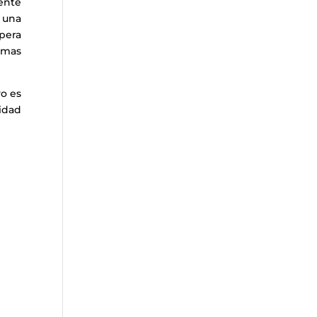
ente
r una
spera
amas
vo es
nidad