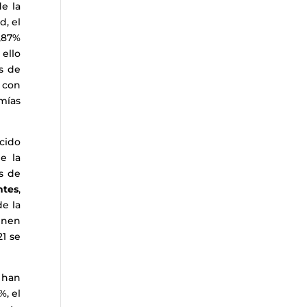
de la
d, el
7,87%
ello
s de
s con
mías
ucido
e la
s de
ntes
,
e la
ienen
21 se
 han
%, el