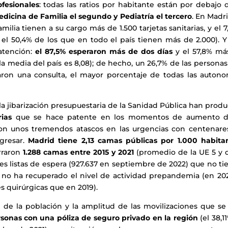
ofesionales
: todas las ratios por habitante están por debajo 
dicina de Familia el segundo y Pediatría el tercero
. En Madri
ilia tienen a su cargo más de 1.500 tarjetas sanitarias, y el 
l 50,4% de los que en todo el país tienen más de 2.000). Y 
atención:
el 87,5% esperaron más de dos días
y el 57,8% má
la media del país es 8,08); de hecho, un 26,7% de las persona
ron una consulta, el mayor porcentaje de todas las autono
.
y la jibarización presupuestaria de la Sanidad Pública han prod
ias
que se hace patente en los momentos de aumento d
on unos tremendos atascos en las urgencias con centenare
gresar.
Madrid tiene 2,13 camas públicas por 1.000 habita
rraron
1.288 camas entre 2015 y 2021
(promedio de la UE 5 y d
es listas de espera (927.637 en septiembre de 2022) que no t
io no ha recuperado el nivel de actividad prepandemia (en 20
s quirúrgicas que en 2019).
n de la población y la amplitud de las movilizaciones que se
sonas con una póliza de seguro privado en la región
(el 38,11