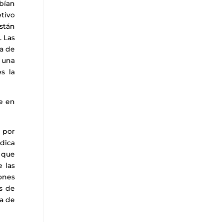
abían
tivo
stán
. Las
ia de
 una
s la
e en
 por
dica
 que
 las
ones
s de
ma de