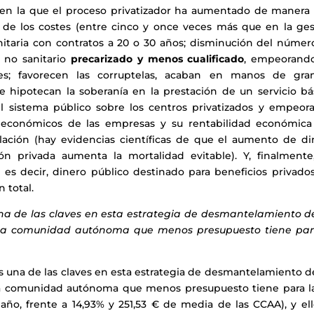
en la que el proceso privatizador ha aumentado de manera
de los costes (entre cinco y once veces más que en la ges
sanitaria con contratos a 20 o 30 años; disminución del núme
 no sanitario
precarizado y menos cualificado
, empeorando
res; favorecen las corruptelas, acaban en manos de gra
e hipotecan la soberanía en la prestación de un servicio bá
el sistema público sobre los centros privatizados y empeora
es económicos de las empresas y su rentabilidad económica
lación (hay evidencias científicas de que el aumento de di
n privada aumenta la mortalidad evitable). Y, finalmente,
, es decir, dinero público destinado para beneficios privado
 total.
una de las claves en esta estrategia de desmantelamiento de
es la comunidad autónoma que menos presupuesto tiene par
 una de las claves en esta estrategia de desmantelamiento d
 la comunidad autónoma que menos presupuesto tiene para l
y año, frente a 14,93% y 251,53 € de media de las CCAA), y el