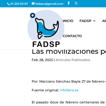
91 333 90 87
fadspu@gmail.com
INICIO
FADSP
A
CONTACTO
Las movilizaciones p
Feb 28, 2023
|
Artículos Publicados
Por: Marciano Sánchez Bayle 27 de febrero
Fuente original:
infolibre.es
El pasado doce de febrero centenares de 