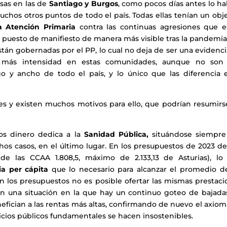
as en las de
Santiago y Burgos
, como pocos días antes lo h
hos otros puntos de todo el país. Todas ellas tenían un obje
la Atención Primaria
contra las continuas agresiones que e
 puesto de manifiesto de manera más visible tras la pandemia
stán gobernadas por el PP, lo cual no deja de ser una evidenc
nen más intensidad en estas comunidades, aunque no son
o y ancho de todo el país, y lo único que las diferencia e
nes y existen muchos motivos para ello, que podrían resumirs
s dinero dedica a la
Sanidad Pública,
situándose siempre
os casos, en el último lugar. En los presupuestos de 2023 de
de las CCAA 1.808,5, máximo de 2.133,13 de Asturias), lo
ia per cápita
que lo necesario para alcanzar el promedio de
n los presupuestos no es posible ofertar las mismas prestaci
 en una situación en la que hay un continuo goteo de bajada
nefician a las rentas más altas, confirmando de nuevo el axio
vicios públicos fundamentales se hacen insostenibles.