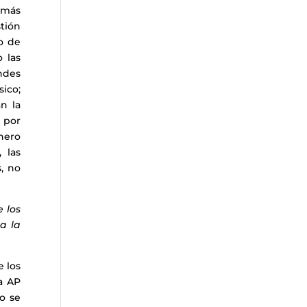
 más
tión
ro de
 las
ndes
sico;
n la
 por
nero
 las
s, no
 los
a la
e los
a AP
lo se