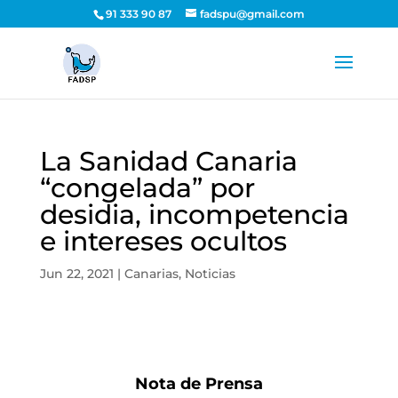
91 333 90 87
fadspu@gmail.com
La Sanidad Canaria
“congelada” por
desidia, incompetencia
e intereses ocultos
Jun 22, 2021
|
Canarias
,
Noticias
Nota de Prensa