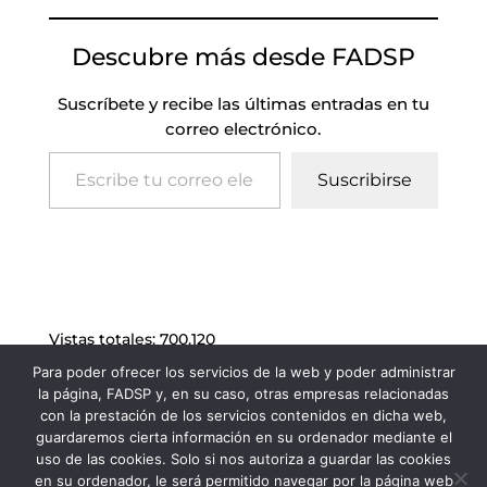
Descubre más desde FADSP
Suscríbete y recibe las últimas entradas en tu
correo electrónico.
Escribe tu correo electrónico…
Suscribirse
Vistas totales:
700.120
Para poder ofrecer los servicios de la web y poder administrar
la página, FADSP y, en su caso, otras empresas relacionadas
con la prestación de los servicios contenidos en dicha web,
guardaremos cierta información en su ordenador mediante el
uso de las cookies. Solo si nos autoriza a guardar las cookies
en su ordenador, le será permitido navegar por la página web