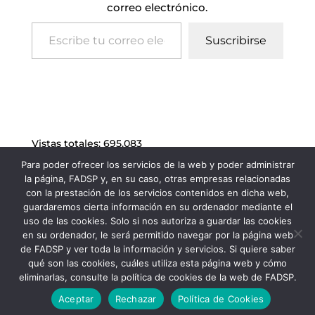
correo electrónico.
Escribe tu correo electrónico…
Suscribirse
Vistas totales:
695.083
Para poder ofrecer los servicios de la web y poder administrar
la página, FADSP y, en su caso, otras empresas relacionadas
con la prestación de los servicios contenidos en dicha web,
guardaremos cierta información en su ordenador mediante el
uso de las cookies. Solo si nos autoriza a guardar las cookies
en su ordenador, le será permitido navegar por la página web
de FADSP y ver toda la información y servicios. Si quiere saber
qué son las cookies, cuáles utiliza esta página web y cómo
eliminarlas, consulte la política de cookies de la web de FADSP.
FADSP · 2023 |
Aviso legal
|
Política de
Aceptar
Rechazar
Política de Cookies
Privacidad
|
Política de Cookies