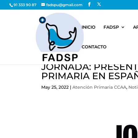
91 333 90 87
fadspu@gmail.com
INICIO
FADSP
A
CONTACTO
JORNADA: PRESENT
PRIMARIA EN ESPAÑ
May 25, 2022
|
Atención Primaria CCAA
,
Noti