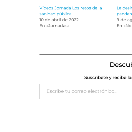
Vídeos Jornada Los retos de la
La desi
sanidad pública.
pande
10 de abril de 2022
9 de a
En «Jornadas»
En «Not
Descu
Suscríbete y recibe l
Escribe tu correo electrónico…