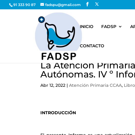
91 333 90 87
fadspu@gmail.com
INICIO
FADSP
A
CONTACTO
La Atención Primari
Autónomas. IV º Info
Abr 12, 2022
|
Atención Primaria CCAA
,
Libro
INTRODUCCIÓN