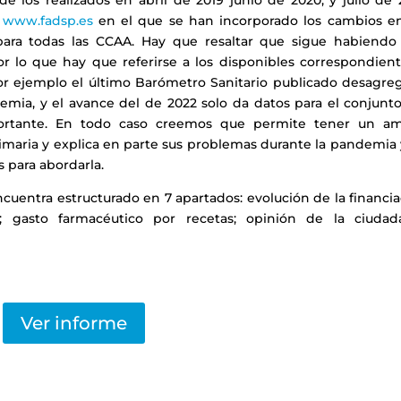
e los realizados en abril de 2019 junio de 2020, y julio de 
y
www.fadsp.es
en el que se han incorporado los cambios en
ra todas las CCAA. Hay que resaltar que sigue habiendo
r lo que hay que referirse a los disponibles correspondient
por ejemplo el último Barómetro Sanitario publicado desagre
demia, y el avance del de 2022 solo da datos para el conjunt
portante. En todo caso creemos que permite tener un am
rimaria y explica en parte sus problemas durante la pandemia
s para abordarla.
cuentra estructurado en 7 apartados: evolución de la financi
ad; gasto farmacéutico por recetas; opinión de la ciudada
Ver informe