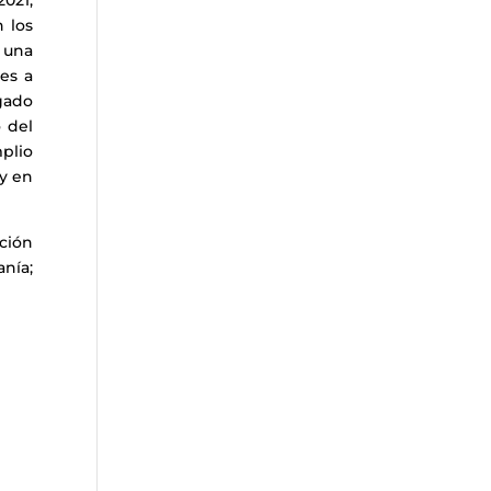
2021,
 los
 una
es a
gado
o del
plio
 y en
ación
nía;