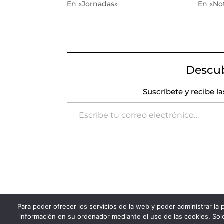
En «Jornadas»
En «Not
Descu
Suscríbete y recibe l
Escribe tu correo electrónico…
Para poder ofrecer los servicios de la web y poder administrar la
FADSP · 2023 |
Aviso legal
|
Política de Pri
información en su ordenador mediante el uso de las cookies. Solo