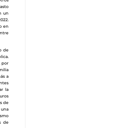
otros
asto
n un
2022.
o en
ntre
o de
lica.
, por
milia
más a
ntes
r la
euros
es de
r una
ismo
s de