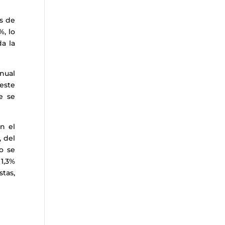
s de
%, lo
a la
nual
este
e se
n el
 del
o se
1,3%
stas,