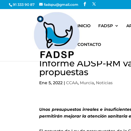
91 333 90 87
fadspu@gmail.com
INICIO
FADSP
A
CONTACTO
Informe ADSP-RM va
propuestas
Ene 5, 2022
|
CCAA
,
Murcia
,
Noticias
Unos presupuestos irreales e insuficient
permitirán mejorar la atención sanitaria e