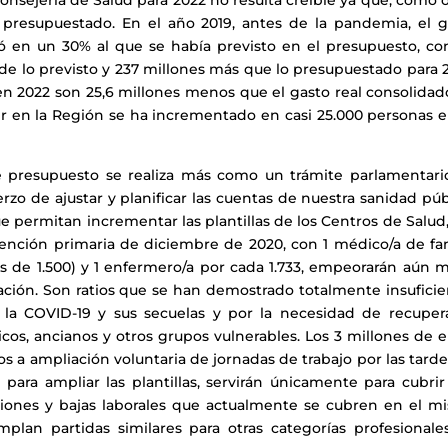
onsejería de Salud para 2022 no resulta creíble ya que, como 
 presupuestado. En el año 2019, antes de la pandemia, el g
 en un 30% al que se había previsto en el presupuesto, co
de lo previsto y 237 millones más que lo presupuestado para 
n 2022 son 25,6 millones menos que el gasto real consolidad
r en la Región se ha incrementado en casi 25.000 personas e
 presupuesto se realiza más como un trámite parlamentari
o de ajustar y planificar las cuentas de nuestra sanidad púb
 permitan incrementar las plantillas de los Centros de Salud
atención primaria de diciembre de 2020, con 1 médico/a de fa
ás de 1.500) y 1 enfermero/a por cada 1.733, empeorarán aún 
ación. Son ratios que se han demostrado totalmente insuficie
la COVID-19 y sus secuelas y por la necesidad de recupera
icos, ancianos y otros grupos vulnerables. Los 3 millones de 
os a ampliación voluntaria de jornadas de trabajo por las tard
 para ampliar las plantillas, servirán únicamente para cubri
iones y bajas laborales que actualmente se cubren en el m
plan partidas similares para otras categorías profesionale