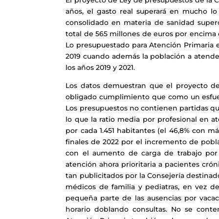
El proyecto de Ley de presupuestos de la C
años, el gasto real superará en mucho lo
consolidado en materia de sanidad superó
total de 565 millones de euros por encima 
Lo presupuestado para Atención Primaria e
2019 cuando además la población a atende
los años 2019 y 2021.
Los datos demuestran que el proyecto de
obligado cumplimiento que como un esfuerz
Los presupuestos no contienen partidas que
lo que la ratio media por profesional en 
por cada 1.451 habitantes (el 46,8% con m
finales de 2022 por el incremento de pobl
con el aumento de carga de trabajo por 
atención ahora prioritaria a pacientes crón
tan publicitados por la Consejería destinad
médicos de familia y pediatras, en vez de
pequeña parte de las ausencias por vacac
horario doblando consultas. No se contem