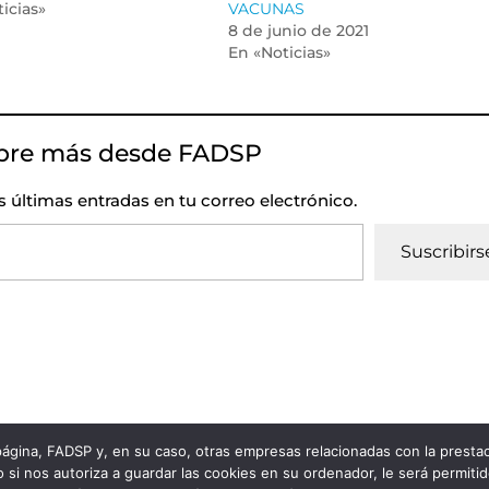
icias»
VACUNAS
8 de junio de 2021
En «Noticias»
bre más desde FADSP
as últimas entradas en tu correo electrónico.
Suscribirs
 página, FADSP y, en su caso, otras empresas relacionadas con la prest
vacidad
|
Política de Cookies
 si nos autoriza a guardar las cookies en su ordenador, le será permiti