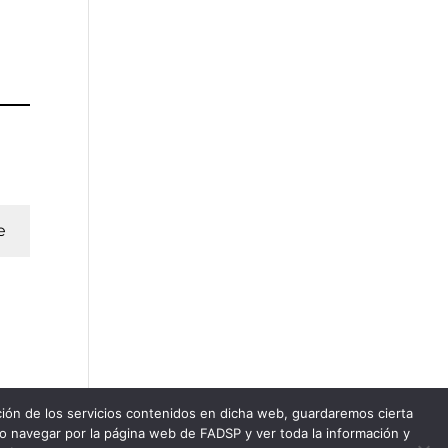
e
ación de los servicios contenidos en dicha web, guardaremos cierta
do navegar por la página web de FADSP y ver toda la información y