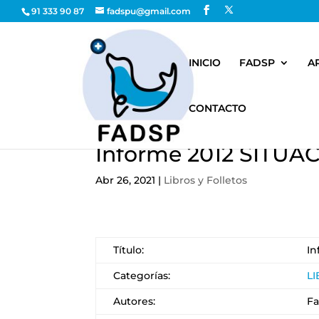
91 333 90 87
fadspu@gmail.com
INICIO
FADSP
A
CONTACTO
Informe 2012 SITU
Abr 26, 2021
|
Libros y Folletos
Título:
In
Categorías:
L
Autores:
F