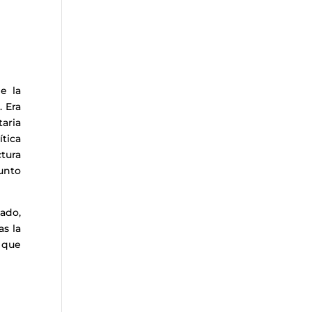
e la
 Era
taria
ítica
tura
junto
ado,
as la
que