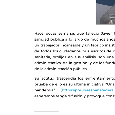
Hace pocas semanas que falleció Javier R
sanidad pública a lo largo de muchos año
un trabajador incansable y un teórico insist
de todos los ciudadanos. Sus escritos de 
sanitaria, prolijos en sus análisis, son 
administrativa, de la gestión y de los fund
de la administración pública.
Su actitud trascendía los enfrentamiento
prueba de ello es su última iniciativa: “Un
pandemia” (
https://porunaespanafederal
esperamos tenga difusión y provoque constr