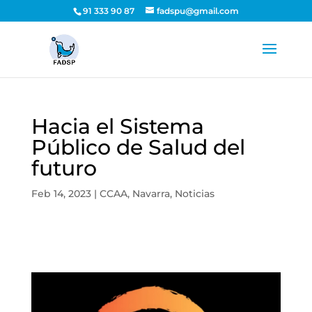
91 333 90 87
fadspu@gmail.com
Hacia el Sistema
Público de Salud del
futuro
Feb 14, 2023
|
CCAA
,
Navarra
,
Noticias