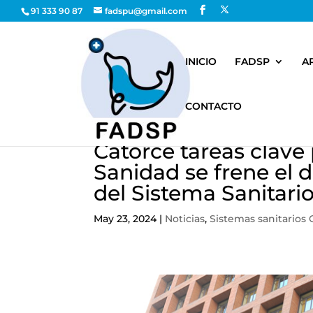
91 333 90 87
fadspu@gmail.com
INICIO
FADSP
A
CONTACTO
Catorce tareas clave
Sanidad se frene el 
del Sistema Sanitari
May 23, 2024
|
Noticias
,
Sistemas sanitarios