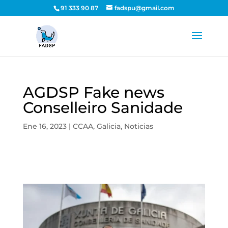
91 333 90 87
fadspu@gmail.com
AGDSP Fake news
Conselleiro Sanidade
Ene 16, 2023
|
CCAA
,
Galicia
,
Noticias