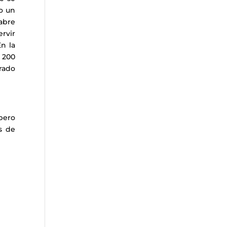
o un
abre
rvir
n la
 200
grado
pero
s de