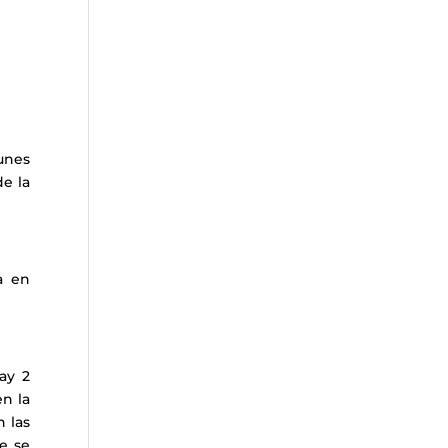
unes
de la
a en
ay 2
en la
n las
e se