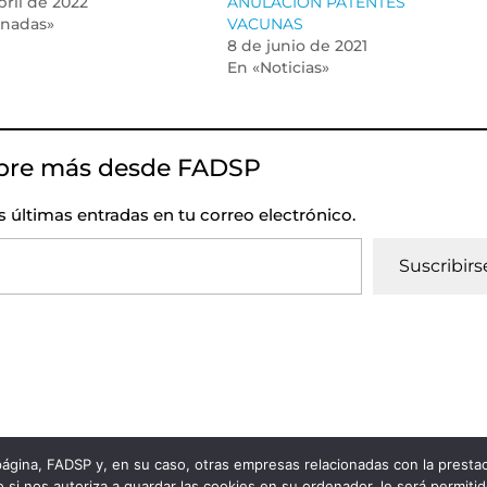
bril de 2022
ANULACIÓN PATENTES
rnadas»
VACUNAS
8 de junio de 2021
En «Noticias»
bre más desde FADSP
as últimas entradas en tu correo electrónico.
Suscribirs
 página, FADSP y, en su caso, otras empresas relacionadas con la prest
vacidad
|
Política de Cookies
 si nos autoriza a guardar las cookies en su ordenador, le será permiti