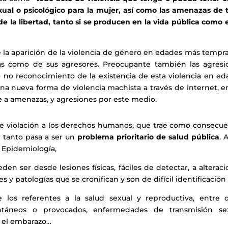
exual o psicológico para la mujer, así como las amenazas de 
a de la libertad, tanto si se producen en la vida pública como 
e la aparición de la violencia de género en edades más tempr
as como de sus agresores. Preocupante también las agresi
 no reconocimiento de la existencia de esta violencia en ed
na nueva forma de violencia machista a través de internet, e
ne a amenazas, y agresiones por este medio.
ave violación a los derechos humanos, que trae como consecue
r tanto pasa a ser un
problema prioritario de salud pública
. 
e Epidemiología,
den ser desde lesiones físicas, fáciles de detectar, a alterac
s y patologías que se cronifican y son de difícil identificación
los referentes a la salud sexual y reproductiva, entre o
táneos o provocados, enfermedades de transmisión sex
n el embarazo…