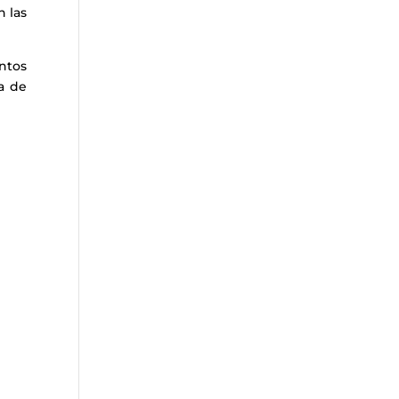
n las
ntos
a de