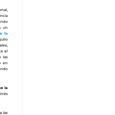
onal,
encia
endo
n un
e la
ulio
ales,
e el
 las
o en
ando
e la
trés
a las