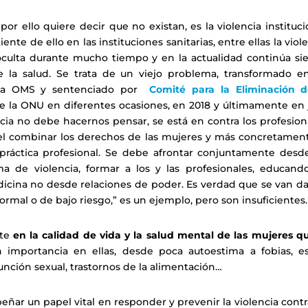
por ello quiere decir que no existan, es la violencia instituci
nte de ello en las instituciones sanitarias, entre ellas la viol
culta durante mucho tiempo y en la actualidad continúa si
e la salud. Se trata de un viejo problema, transformado e
 la OMS y sentenciado por
Comité para la Eliminación d
la ONU en diferentes ocasiones, en 2018 y últimamente en j
cia no debe hacernos pensar, se está en contra los profesion
 el combinar los derechos de las mujeres y más concretament
práctica profesional. Se debe afrontar conjuntamente desde
rma de violencia, formar a los y las profesionales, educand
dicina no desde relaciones de poder. Es verdad que se van d
ormal o de bajo riesgo,” es un ejemplo, pero son insuficientes.
nte
en la calidad de vida y la salud mental
de las mujeres qu
 importancia en ellas, desde poca autoestima a fobias, es
unción sexual, trastornos de la alimentación…
ñar un papel vital en responder y prevenir la violencia contr