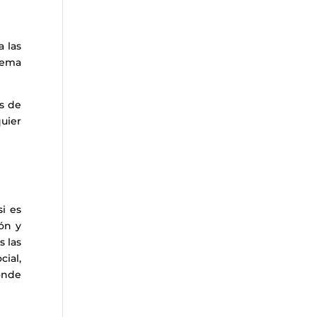
a las
tema
os de
uier
si es
ón y
s las
cial,
onde