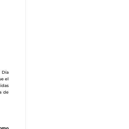
 Día
ue el
idas
ra de
como