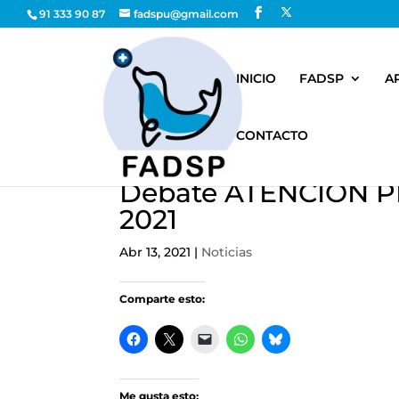
91 333 90 87
fadspu@gmail.com
INICIO
FADSP
A
CONTACTO
Debate ATENCION PR
2021
Abr 13, 2021
|
Noticias
Comparte esto:
Me gusta esto: