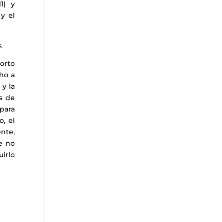
1) y
y el
.
orto
ho a
y la
s de
para
o, el
ente,
e no
uirlo