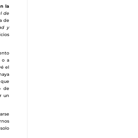
en la
l de
ta de
ad y
cios
ento
 o a
vé el
haya
que
o de
er un
arse
ernos
 solo