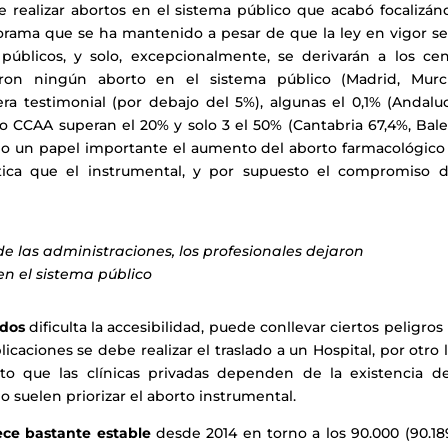
 realizar abortos en el sistema público que acabó focalizán
anorama que se ha mantenido a pesar de que la ley en vigor s
 públicos, y solo, excepcionalmente, se derivarán a los cen
aron ningún aborto en el sistema público (Madrid, Murc
a testimonial (por debajo del 5%), algunas el 0,1% (Andaluc
nco CCAA superan el 20% y solo 3 el 50% (Cantabria 67,4%, Bal
ido un papel importante el aumento del aborto farmacológico
ica que el instrumental, y por supuesto el compromiso d
de las administraciones, los profesionales dejaron
en el sistema público
ados
dificulta la accesibilidad, puede conllevar ciertos peligros
icaciones se debe realizar el traslado a un Hospital, por otro 
to que las clínicas privadas dependen de la existencia d
 suelen priorizar el aborto instrumental.
ce bastante estable
desde 2014 en torno a los 90.000 (90.18