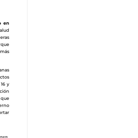
o en
salud
meras
rque
emás
manas
ctos
 16 y
ación
que
erno
ortar
para