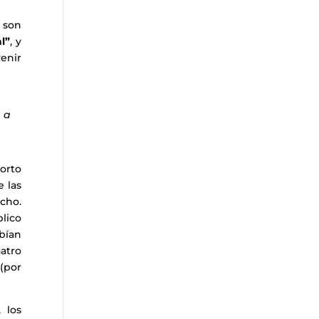
 son
l”
, y
enir
 a
borto
e las
cho.
blico
bían
uatro
 (por
 los