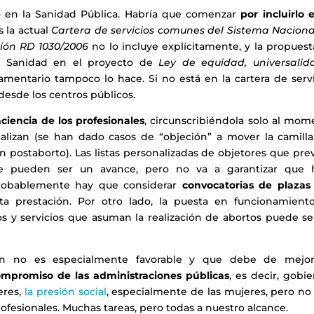
o en la Sanidad Pública. Habría que comenzar
por incluirlo 
 la actual
Cartera de servicios comunes del Sistema Naciona
ción RD 1030/2006
no lo incluye explícitamente, y la propues
 de Sanidad en el proyecto de
Ley de equidad, universalid
mentario tampoco lo hace. Si no está en la cartera de servi
esde los centros públicos.
ciencia de los profesionales
, circunscribiéndola solo al mom
ealizan (se han dado casos de “objeción” a mover la camilla
 postaborto). Las listas personalizadas de objetores que pre
e pueden ser un avance, pero no va a garantizar que 
 probablemente hay que considerar
convocatorias de plazas
sta prestación. Por otro lado, la puesta en funcionamient
ros y servicios que asuman la realización de abortos puede s
ión no es especialmente favorable y que debe de mejor
mpromiso de las administraciones públicas
, es decir, gobi
eres,
la presión social
, especialmente de las mujeres, pero no
profesionales. Muchas tareas, pero todas a nuestro alcance.