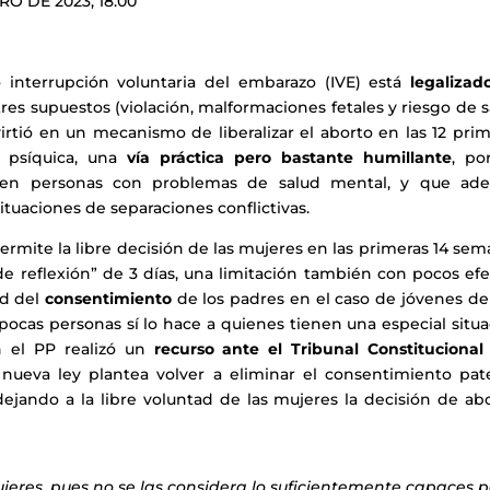
O DE 2023, 18:00
interrupción voluntaria del embarazo (IVE) está
legalizad
tres supuestos (violación, malformaciones fetales y riesgo de 
irtió en un mecanismo de liberalizar el aborto en las 12 pri
d psíquica, una
vía práctica pero bastante humillante
, po
n en personas con problemas de salud mental, y que ad
ituaciones de separaciones conflictivas.
ermite la libre decisión de las mujeres en las primeras 14 se
 reflexión” de 3 días, una limitación también con pocos efe
ad del
consentimiento
de los padres en el caso de jóvenes de
pocas personas sí lo hace a quienes tienen una especial situ
n el PP realizó un
recurso ante el Tribunal Constitucional
 nueva ley plantea volver a eliminar el consentimiento pat
 dejando a la libre voluntad de las mujeres la decisión de ab
ujeres, pues no se las considera lo suficientemente capaces 