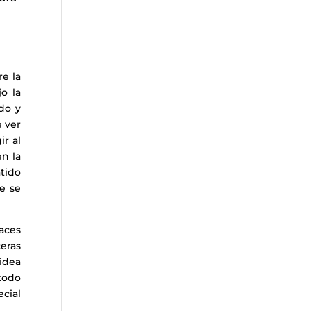
re la
o la
do y
 ver
ir al
en la
atido
e se
aces
eras
idea
 todo
cial