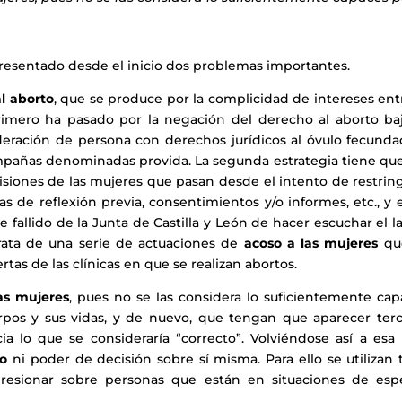
presentado desde el inicio dos problemas importantes.
l aborto
, que se produce por la complicidad de intereses ent
 primero ha pasado por la negación del derecho al aborto baj
deración de persona con derechos jurídicos al óvulo fecunda
mpañas denominadas provida. La segunda estrategia tiene que
cisiones de las mujeres que pasan desde el intento de restring
s de reflexión previa, consentimientos y/o informes, etc., y 
 fallido de la Junta de Castilla y León de hacer escuchar el l
 trata de una serie de actuaciones de
acoso a las mujeres
qu
rtas de las clínicas en que se realizan abortos.
las mujeres
, pues no se las considera lo suficientemente cap
rpos y sus vidas, y de nuevo, que tengan que aparecer terc
 lo que se consideraría “correcto”. Volviéndose así a esa 
ho
ni poder de decisión sobre sí misma. Para ello se utilizan
resionar sobre personas que están en situaciones de espe