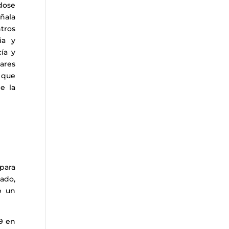
dose
eñala
tros
ia y
ía y
eares
 que
e la
 para
lado,
e un
9 en