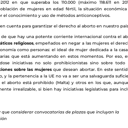
-2012 en que superaba los 110.000 (máximo 118.611 en 201
oblación de mujeres en edad fértil, la situación económica 
r el conocimiento y uso de métodos anticonceptivos.
 en cuenta para garantizar el derecho al aborto en nuestro país
de que hay una potente corriente internacional contra el ab
áticos religiosos
, empeñados en negar a las mujeres el derec
tonomía como personas: el ideal de mujer dedicada a la casa 
onarias que está aumentando en estos momentos. Por eso, e
se iniciativas no solo prohibicionistas sino sobre todo 
ciones sobre las mujeres
que desean abortar. En este sentid
vo, y la pertenencia a la UE no va a ser una salvaguarda sufici
l aborto está prohibido (Malta) y otros en los que, aunqu
e irrealizable, si bien hay iniciativas legislativas para incl
y que considerar convocatorias de plazas que incluyan la
ción