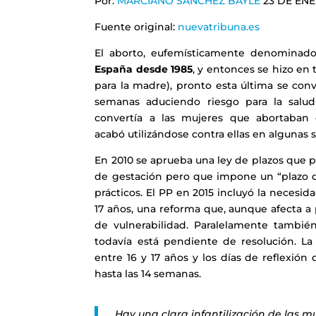
Por:
MARCIANO SÁNCHEZ BAYLE
23 DE ENER
Fuente original:
nuevatribuna.es
El aborto, eufemísticamente denominado 
España desde 1985
, y entonces se hizo en 
para la madre), pronto esta última se conv
semanas aduciendo riesgo para la salu
convertía a las mujeres que abortaba
acabó utilizándose contra ellas en algunas s
En 2010 se aprueba una ley de plazos que p
de gestación pero que impone un “plazo de
prácticos. El PP en 2015 incluyó la necesid
17 años, una reforma que, aunque afecta a 
de vulnerabilidad. Paralelamente tambié
todavía está pendiente de resolución. La
entre 16 y 17 años y los días de reflexión
hasta las 14 semanas.
Hay una clara infantilización de las m