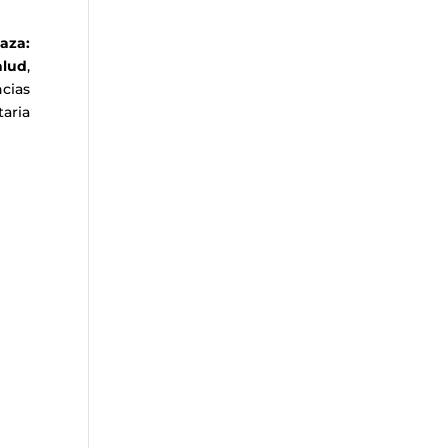
aza:
alud
,
ncias
taria