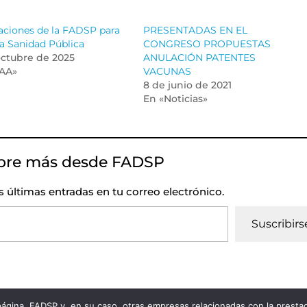
aciones de la FADSP para
PRESENTADAS EN EL
la Sanidad Pública
CONGRESO PROPUESTAS
octubre de 2025
ANULACIÓN PATENTES
AA»
VACUNAS
8 de junio de 2021
En «Noticias»
bre más desde FADSP
as últimas entradas en tu correo electrónico.
Suscribirs
 página, FADSP y, en su caso, otras empresas relacionadas con la prest