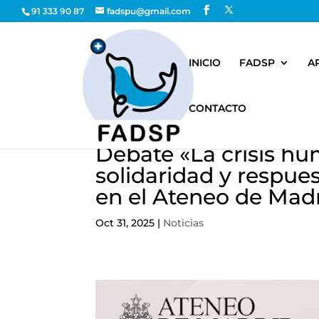
91 333 90 87
fadspu@gmail.com
INICIO
FADSP
A
CONTACTO
Debate «La crisis hu
solidaridad y respues
en el Ateneo de Mad
Oct 31, 2025
|
Noticias