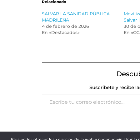
Relacionado
SALVAR LA SANIDAD PÚBLICA
Moviliz
MADRILEÑA
Salvar 
4 de febrero de 2026
30 de 
En «Destacados»
En «CC
Descu
Suscríbete y recibe l
Escribe tu correo electrónico…
Para poder ofrecer los servicios de la web y poder administrar la