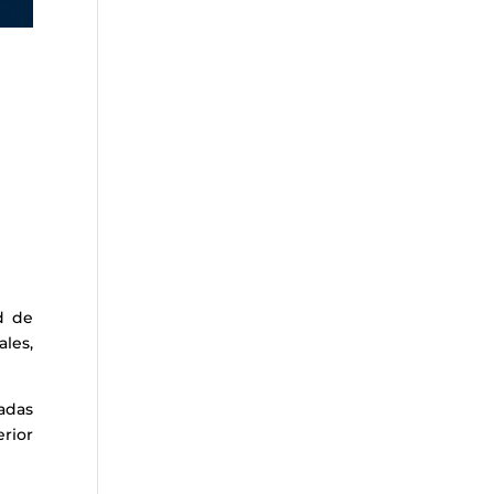
d de
les,
adas
rior