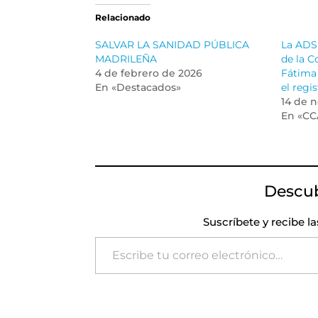
Relacionado
SALVAR LA SANIDAD PÚBLICA
La ADSP
MADRILEÑA
de la C
4 de febrero de 2026
Fátima 
En «Destacados»
el regi
14 de 
En «CC
Descu
Suscríbete y recibe l
Escribe tu correo electrónico…