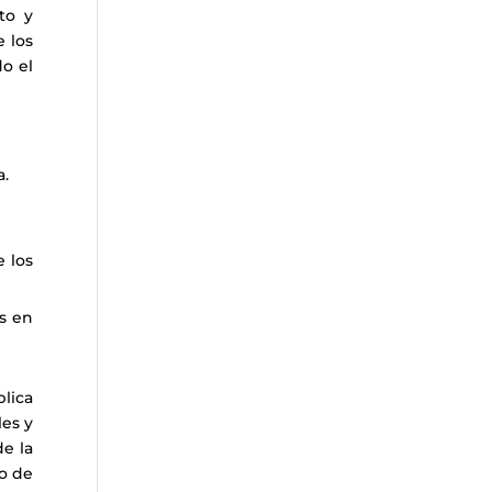
to y
e los
do el
a.
e los
es en
lica
les y
de la
so de