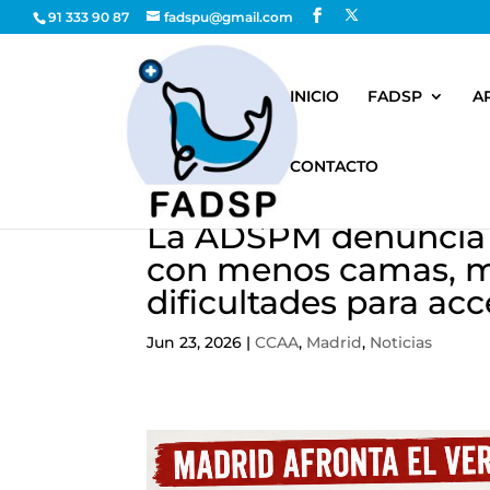
91 333 90 87
fadspu@gmail.com
INICIO
FADSP
A
CONTACTO
La ADSPM denuncia q
con menos camas, m
dificultades para acc
Jun 23, 2026
|
CCAA
,
Madrid
,
Noticias