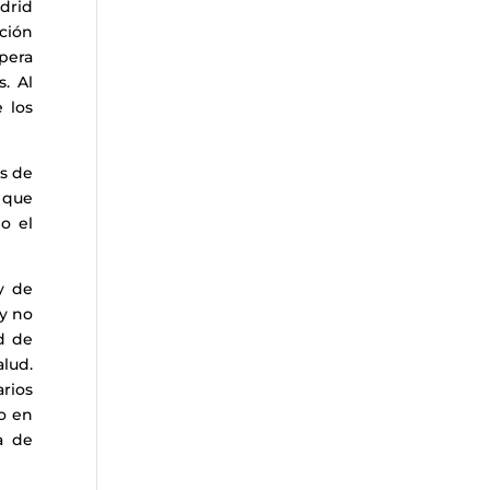
drid
ción
spera
. Al
 los
es de
 que
o el
y de
 y no
d de
alud.
rios
do en
a de