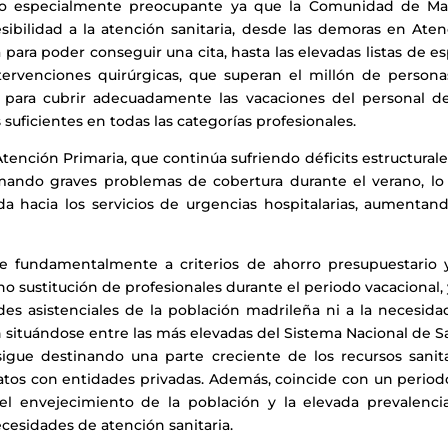
to especialmente preocupante ya que la Comunidad de Ma
bilidad a la atención sanitaria, desde las demoras en Aten
 para poder conseguir una cita, hasta las elevadas listas de e
tervenciones quirúrgicas, que superan el millón de personas
 para cubrir adecuadamente las vacaciones del personal de
s suficientes en todas las categorías profesionales.
tención Primaria, que continúa sufriendo déficits estructural
sumando graves problemas de cobertura durante el verano, lo
hacia los servicios de urgencias hospitalarias, aumentand
de fundamentalmente a criterios de ahorro presupuestario 
o sustitución de profesionales durante el periodo vacacional,
des asistenciales de la población madrileña ni a la necesida
n situándose entre las más elevadas del Sistema Nacional de S
sigue destinando una parte creciente de los recursos sanita
tratos con entidades privadas. Además, coincide con un perio
el envejecimiento de la población y la elevada prevalenci
esidades de atención sanitaria.