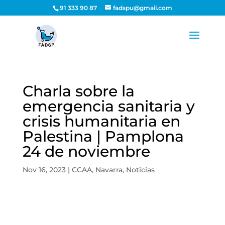
91 333 90 87
fadspu@gmail.com
Charla sobre la
emergencia sanitaria y
crisis humanitaria en
Palestina | Pamplona
24 de noviembre
Nov 16, 2023
|
CCAA
,
Navarra
,
Noticias