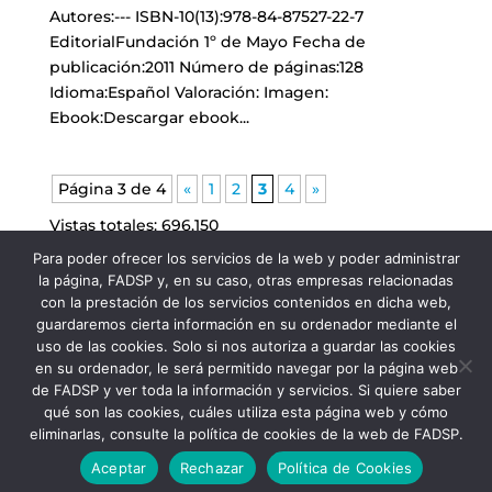
Autores:--- ISBN-10(13):978-84-87527-22-7
EditorialFundación 1º de Mayo Fecha de
publicación:2011 Número de páginas:128
Idioma:Español Valoración: Imagen:
Ebook:Descargar ebook...
Página 3 de 4
«
1
2
3
4
»
Vistas totales:
696.150
Para poder ofrecer los servicios de la web y poder administrar
la página, FADSP y, en su caso, otras empresas relacionadas
con la prestación de los servicios contenidos en dicha web,
guardaremos cierta información en su ordenador mediante el
uso de las cookies. Solo si nos autoriza a guardar las cookies
en su ordenador, le será permitido navegar por la página web
de FADSP y ver toda la información y servicios. Si quiere saber
qué son las cookies, cuáles utiliza esta página web y cómo
eliminarlas, consulte la política de cookies de la web de FADSP.
FADSP · 2023 |
Aviso legal
|
Política de
Aceptar
Rechazar
Política de Cookies
Privacidad
|
Política de Cookies