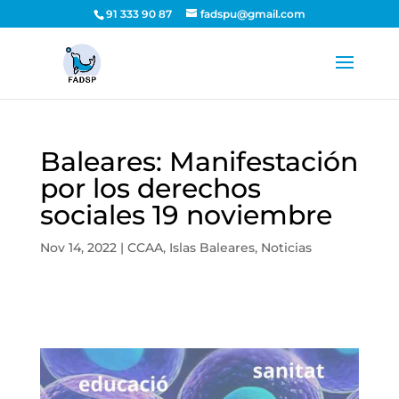
91 333 90 87
fadspu@gmail.com
Baleares: Manifestación
por los derechos
sociales 19 noviembre
Nov 14, 2022
|
CCAA
,
Islas Baleares
,
Noticias