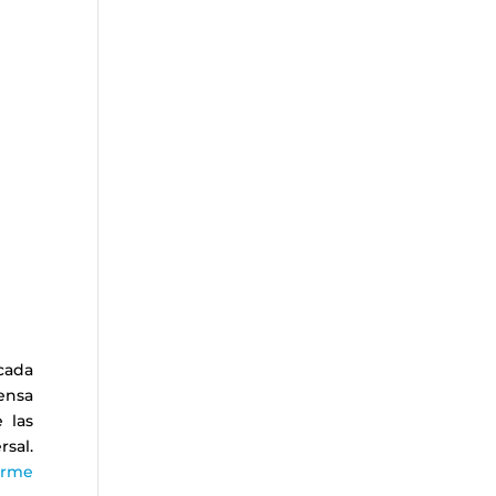
rcada
fensa
 las
sal.
orme