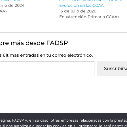
unio de 2024
Evolución en las CCAA
AA»
15 de julio de 2020
En «Atención Primaria CCAA»
bre más desde FADSP
as últimas entradas en tu correo electrónico.
Suscribirs
 página, FADSP y, en su caso, otras empresas relacionadas con la prest
vacidad
|
Política de Cookies
 si nos autoriza a guardar las cookies en su ordenador, le será permiti