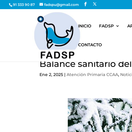
91 333 90 87
fadspu@gmail.com
INICIO
FADSP
A
CONTACTO
Balance sanitario de
Ene 2, 2025
|
Atención Primaria CCAA
,
Notic