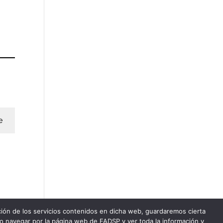
e
ación de los servicios contenidos en dicha web, guardaremos cierta
do navegar por la página web de FADSP y ver toda la información y