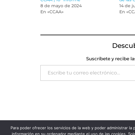
8 de mayo de 2024
14 de j
En «CCAA»
En «CC
Descu
Suscríbete y recibe l
Escribe tu correo electrónico…
Para poder ofrecer los servicios de la web y poder administrar la
FADSP · 2023 |
Aviso legal
|
Política de Pri
información en su ordenador mediante el uso de las cookies. Solo