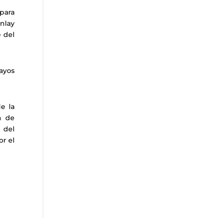
 para
inlay
e del
ayos
e la
a de
 del
or el