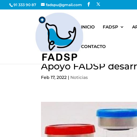
91 333 90 87
fadspu@gmail.com
INICIO
FADSP
A
CONTACTO
Apoyo FADSP desarr
Feb 17, 2022
|
Noticias