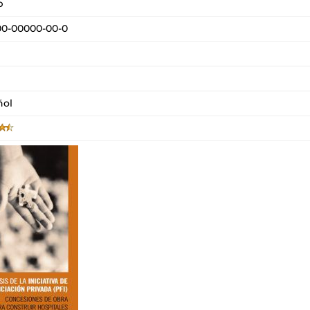
p
00-00000-00-0
ñol