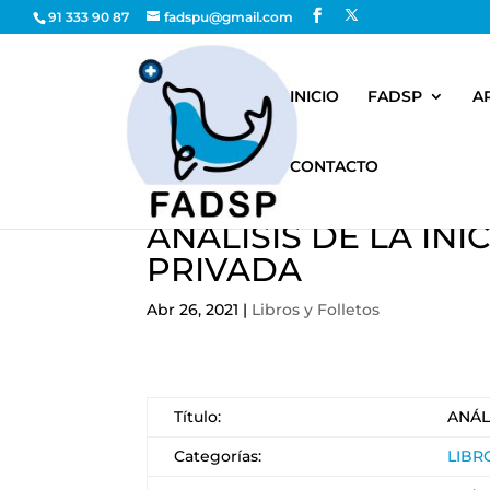
91 333 90 87
fadspu@gmail.com
INICIO
FADSP
A
CONTACTO
ANÁLISIS DE LA INI
PRIVADA
Abr 26, 2021
|
Libros y Folletos
Título:
ANÁL
Categorías:
LIBR