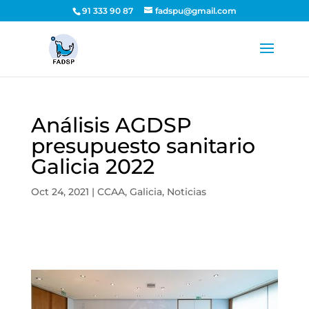
91 333 90 87
fadspu@gmail.com
Análisis AGDSP
presupuesto sanitario
Galicia 2022
Oct 24, 2021
|
CCAA
,
Galicia
,
Noticias