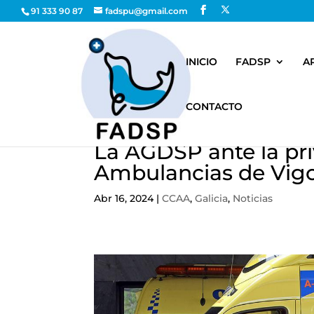
91 333 90 87
fadspu@gmail.com
INICIO
FADSP
A
CONTACTO
La AGDSP ante la pri
Ambulancias de Vig
Abr 16, 2024
|
CCAA
,
Galicia
,
Noticias