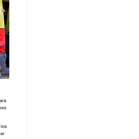
ara
tes
rios
zar