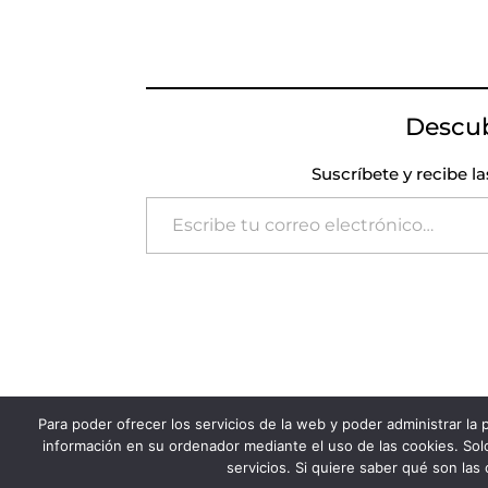
Descu
Suscríbete y recibe l
Escribe tu correo electrónico…
Para poder ofrecer los servicios de la web y poder administrar la
FADSP · 2023 |
Aviso legal
|
Política de Pri
información en su ordenador mediante el uso de las cookies. Solo
servicios. Si quiere saber qué son las