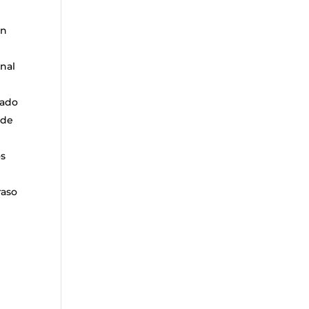
ón
onal
tado
 de
os
raso