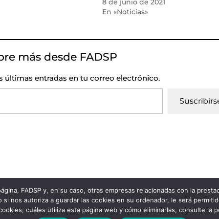
8 de junio de 2021
En «Noticias»
bre más desde FADSP
as últimas entradas en tu correo electrónico.
Suscribirs
 página, FADSP y, en su caso, otras empresas relacionadas con la prest
vacidad
|
Política de Cookies
 si nos autoriza a guardar las cookies en su ordenador, le será permiti
 cookies, cuáles utiliza esta página web y cómo eliminarlas, consulte la 