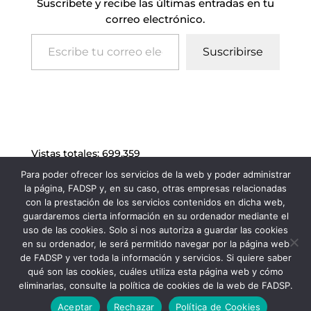
Suscríbete y recibe las últimas entradas en tu
correo electrónico.
Escribe tu correo electrónico…
Suscribirse
Vistas totales:
699.359
Para poder ofrecer los servicios de la web y poder administrar
la página, FADSP y, en su caso, otras empresas relacionadas
con la prestación de los servicios contenidos en dicha web,
guardaremos cierta información en su ordenador mediante el
uso de las cookies. Solo si nos autoriza a guardar las cookies
en su ordenador, le será permitido navegar por la página web
de FADSP y ver toda la información y servicios. Si quiere saber
qué son las cookies, cuáles utiliza esta página web y cómo
eliminarlas, consulte la política de cookies de la web de FADSP.
FADSP · 2023 |
Aviso legal
|
Política de
Aceptar
Rechazar
Política de Cookies
Privacidad
|
Política de Cookies