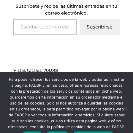
Suscríbete y recibe las últimas entradas en tu
correo electrónico.
Escribe tu correo electrónico…
Suscribirse
Vistas totales:
701.018
Para poder ofrecer los servicios de la web y poder administrar
la página, FADSP y, en su caso, otras empresas relacionadas
con la prestación de los servicios contenidos en dicha web,
guardaremos cierta información en su ordenador mediante el
uso de las cookies. Solo si nos autoriza a guardar las cookies
en su ordenador, le será permitido navegar por la página web
de FADSP y ver toda la información y servicios. Si quiere saber
qué son las cookies, cuáles utiliza esta página web y cómo
eliminarlas, consulte la política de cookies de la web de FADSP.
FADSP · 2023 |
Aviso legal
|
Política de