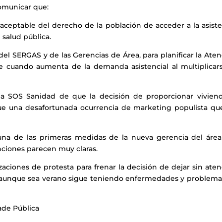
omunicar que:
inaceptable del derecho de la población
de
acceder a la asist
 salud pública.
del SERGAS y de las Gerencias de Área, para planificar la Ate
ente cuando aumenta de la demanda
asistencial
al multiplicar
ma SOS Sanidad de que la decisión de proporcionar viviend
e una desafortunada ocurrencia de marketing populista qu
una de las primeras medidas de la nueva gerencia del área
nciones parecen muy claras.
zaciones de protesta para frenar la decisión de dejar sin ate
, aunque sea verano sigue teniendo enfermedades y problema
ade Pública