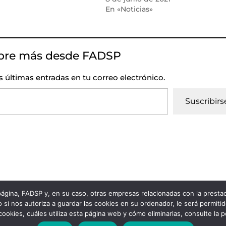
En «Noticias»
bre más desde FADSP
as últimas entradas en tu correo electrónico.
Suscribirs
 página, FADSP y, en su caso, otras empresas relacionadas con la prest
vacidad
|
Política de Cookies
 si nos autoriza a guardar las cookies en su ordenador, le será permiti
 cookies, cuáles utiliza esta página web y cómo eliminarlas, consulte la 