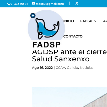
91 333 90 87
fadspu@gmail.com
INICIO
FADSP
A
CONTACTO
AGDSP ante el cierre
Salud Sanxenxo
Ago 16, 2022
|
CCAA
,
Galicia
,
Noticias