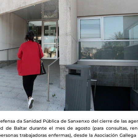
 Defensa da Sanidad Pública de Sanxenxo de
l
c
ierre de
las age
d de Baltar durante el mes de agosto (para consultas, ren
s personas trabajadoras enfermas), desde la Asociación Gallega