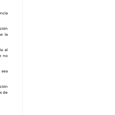
encia
nción
se la
a al
e no
 sea
nción
s de