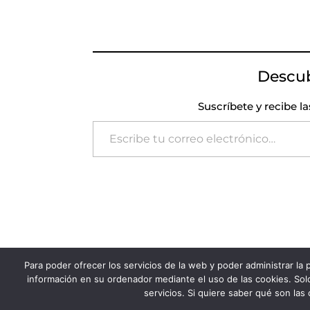
Descu
Suscríbete y recibe l
Escribe tu correo electrónico…
Para poder ofrecer los servicios de la web y poder administrar la
FADSP · 2023 |
Aviso legal
|
Política de Pri
información en su ordenador mediante el uso de las cookies. Solo
servicios. Si quiere saber qué son las