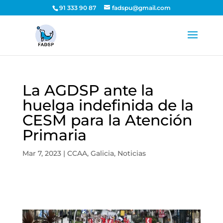
91 333 90 87
fadspu@gmail.com
La AGDSP ante la
huelga indefinida de la
CESM para la Atención
Primaria
Mar 7, 2023
|
CCAA
,
Galicia
,
Noticias