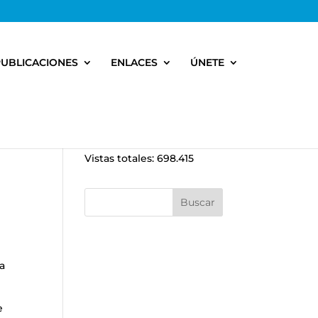
PUBLICACIONES
ENLACES
ÚNETE
Vistas totales:
698.415
ía
e