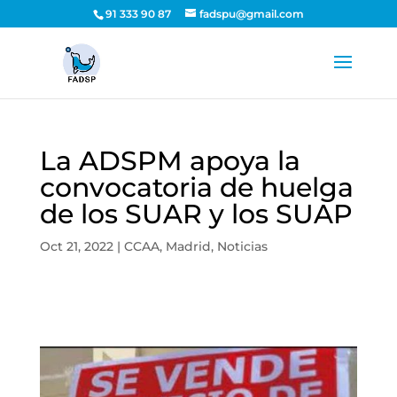
91 333 90 87
fadspu@gmail.com
La ADSPM apoya la
convocatoria de huelga
de los SUAR y los SUAP
Oct 21, 2022
|
CCAA
,
Madrid
,
Noticias