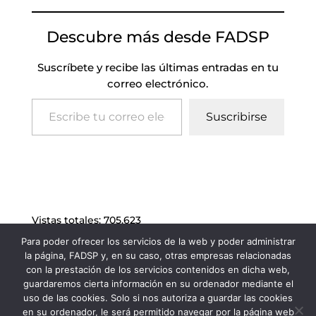
Descubre más desde FADSP
Suscríbete y recibe las últimas entradas en tu
correo electrónico.
Escribe tu correo electrónico…
Suscribirse
Vistas totales:
705.623
Para poder ofrecer los servicios de la web y poder administrar
la página, FADSP y, en su caso, otras empresas relacionadas
con la prestación de los servicios contenidos en dicha web,
guardaremos cierta información en su ordenador mediante el
uso de las cookies. Solo si nos autoriza a guardar las cookies
en su ordenador, le será permitido navegar por la página web