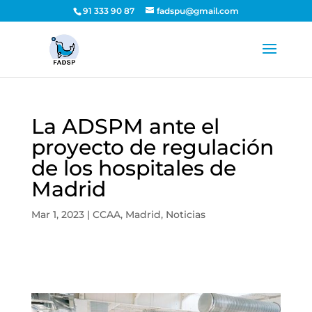
91 333 90 87
fadspu@gmail.com
La ADSPM ante el
proyecto de regulación
de los hospitales de
Madrid
Mar 1, 2023
|
CCAA
,
Madrid
,
Noticias