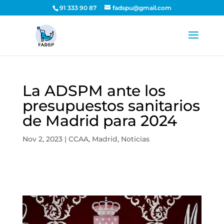
91 333 90 87
fadspu@gmail.com
La ADSPM ante los
presupuestos sanitarios
de Madrid para 2024
Nov 2, 2023
|
CCAA
,
Madrid
,
Noticias