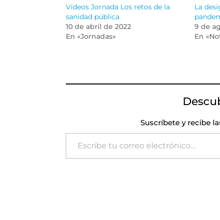
Vídeos Jornada Los retos de la
La desi
sanidad pública.
pande
10 de abril de 2022
9 de a
En «Jornadas»
En «Not
Descu
Suscríbete y recibe l
Escribe tu correo electrónico…