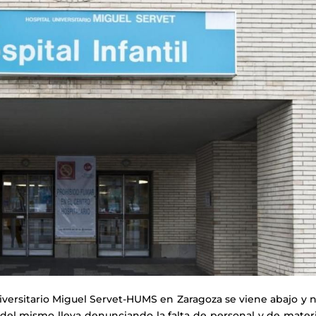
niversitario Miguel Servet-HUMS en Zaragoza se viene abajo y 
 del mismo lleva denunciando la falta de personal y de mater