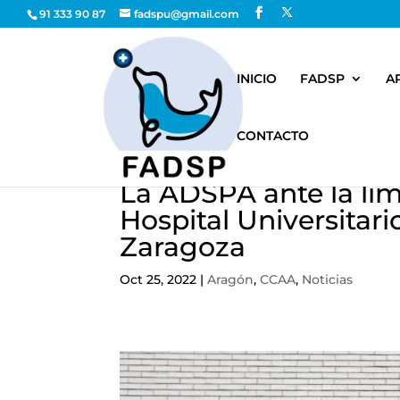
91 333 90 87
fadspu@gmail.com
INICIO
FADSP
A
CONTACTO
La ADSPA ante la lim
Hospital Universita
Zaragoza
Oct 25, 2022
|
Aragón
,
CCAA
,
Noticias