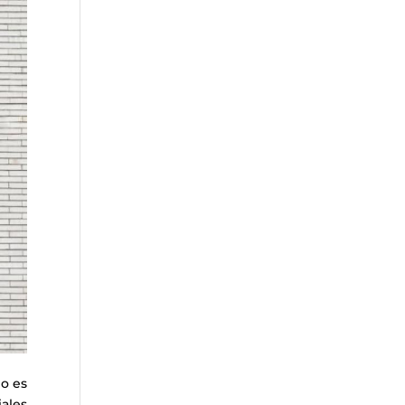
no es
iales