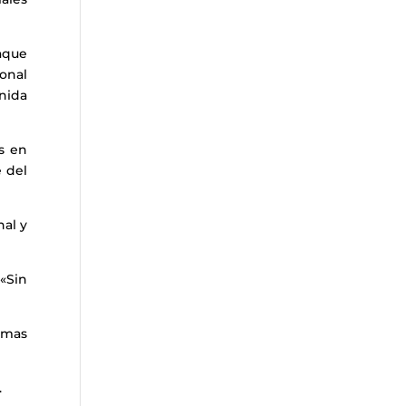
aque
onal
inida
s en
e del
al y
«Sin
imas
.