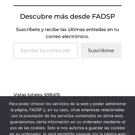
Descubre más desde FADSP
Suscríbete y recibe las últimas entradas en tu
correo electrónico.
Escribe tu correo electrónico…
Suscribirse
Vistas totales:
698.615
Para poder ofrecer los servicios de la web y poder administrar
la página, FADSP y, en su caso, otras empresas relacionadas
con la prestación de los servicios contenidos en dicha web,
guardaremos cierta información en su ordenador mediante el
uso de las cookies. Solo si nos autoriza a guardar las cookies
en su ordenador, le será permitido navegar por la página web