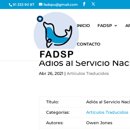
91 333 90 87
fadspu@gmail.com
INICIO
FADSP
A
CONTACTO
Adiós al Servicio Nac
Abr 26, 2021
|
Artículos Traducidos
Título:
Adiós al Servicio Nac
Categorías:
Artículos Traducidos
Autores:
Owen Jones