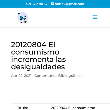
91 333 90 87
fadspu@gmail.com
20120804 El
consumismo
incrementa las
desigualdades
Abr 22, 2021
|
Comentarios Bibliográficos
Título:
20120804 El consumismo