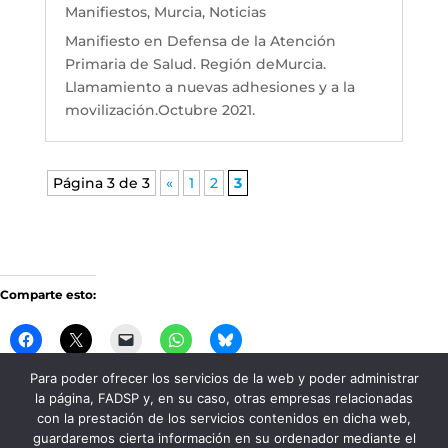
Manifiestos
,
Murcia
,
Noticias
Manifiesto en Defensa de la Atención
Primaria de Salud. Región deMurcia.
Llamamiento a nuevas adhesiones y a la
movilización.Octubre 2021.
Página 3 de 3
«
1
2
3
Comparte esto:
Para poder ofrecer los servicios de la web y poder administrar
la página, FADSP y, en su caso, otras empresas relacionadas
Me gusta esto:
con la prestación de los servicios contenidos en dicha web,
guardaremos cierta información en su ordenador mediante el