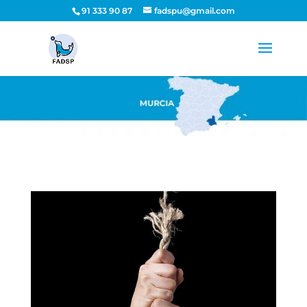
91 333 90 87
fadspu@gmail.com