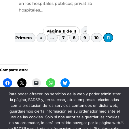
en los hospitales públicos; privatizó
hospitales...
Página 11 de 11
«
Primera
«
...
7
8
9
10
11
Comparte esto:
Para poder ofrecer los servicios de la web y poder administrar
la página, FADSP y, en su caso, otras empresas relacionadas
Me gusta esto:
con la prestación de los servicios contenidos en dicha web,
guardaremos cierta información en su ordenador mediante el
uso de las cookies. Solo si nos autoriza a guardar las cookies
en su ordenador, le será permitido navegar por la página web
de FADSP y ver toda la información y servicios. Si quiere saber