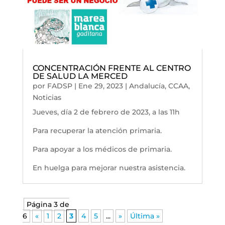
CONCENTRACIÓN FRENTE AL CENTRO
DE SALUD LA MERCED
por
FADSP
|
Ene 29, 2023
|
Andalucía
,
CCAA
,
Noticias
Jueves, día 2 de febrero de 2023, a las 11h
Para recuperar la atención primaria.
Para apoyar a los médicos de primaria.
En huelga para mejorar nuestra asistencia.
Página 3 de
6
«
1
2
3
4
5
...
»
Última »